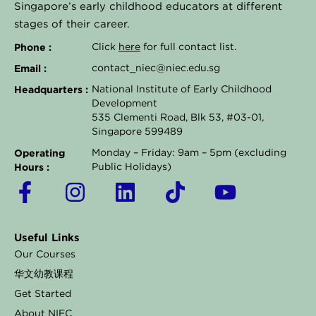
Singapore’s early childhood educators at different
stages of their career.
Phone :
Click
here
for full contact list.
Email :
contact_niec@niec.edu.sg
Headquarters :
National Institute of Early Childhood
Development
535 Clementi Road, Blk 53, #03-01,
Singapore 599489
Operating
Monday – Friday: 9am – 5pm (excluding
Hours :
Public Holidays)
F
I
L
T
Y
a
n
i
i
o
c
s
n
k
u
Useful Links
e
t
k
t
t
Our Courses
b
a
e
o
u
华文幼教课程
o
g
d
k
b
Get Started
o
r
i
e
About NIEC